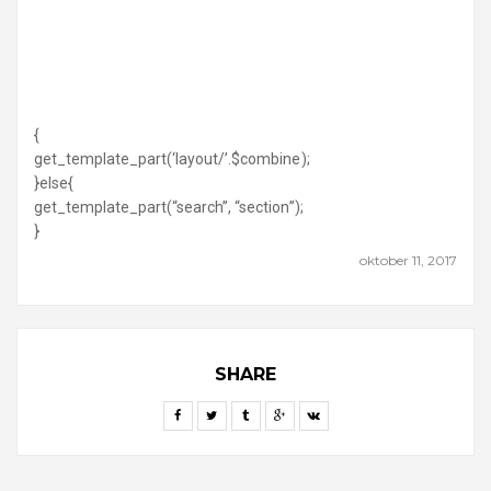
{
get_template_part(‘layout/’.$combine);
}else{
get_template_part(“search”, “section”);
}
oktober 11, 2017
SHARE