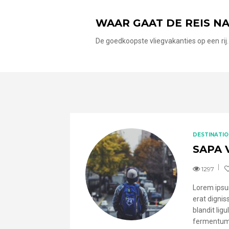
WAAR GAAT DE REIS N
De goedkoopste vliegvakanties op een rij. 
DESTINATIO
SAPA 
1297
Lorem ipsum
erat dignis
blandit lig
fermentum 